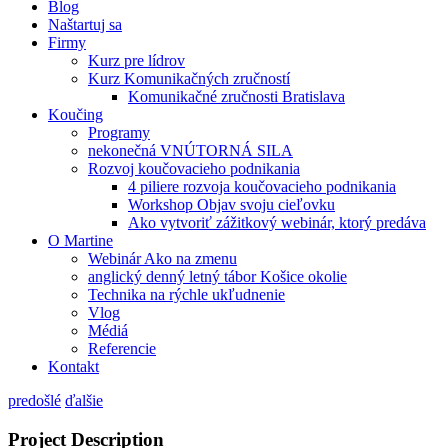
Blog
Naštartuj sa
Firmy
Kurz pre lídrov
Kurz Komunikačných zručností
Komunikačné zručnosti Bratislava
Koučing
Programy
nekonečná VNÚTORNÁ SILA
Rozvoj koučovacieho podnikania
4 piliere rozvoja koučovacieho podnikania
Workshop Objav svoju cieľovku
Ako vytvoriť zážitkový webinár, ktorý predáva
O Martine
Webinár Ako na zmenu
anglický denný letný tábor Košice okolie
Technika na rýchle ukľudnenie
Vlog
Médiá
Referencie
Kontakt
predošlé
ďalšie
Project Description