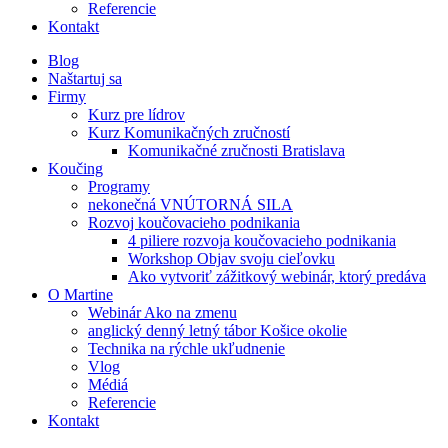
Referencie
Kontakt
Blog
Naštartuj sa
Firmy
Kurz pre lídrov
Kurz Komunikačných zručností
Komunikačné zručnosti Bratislava
Koučing
Programy
nekonečná VNÚTORNÁ SILA
Rozvoj koučovacieho podnikania
4 piliere rozvoja koučovacieho podnikania
Workshop Objav svoju cieľovku
Ako vytvoriť zážitkový webinár, ktorý predáva
O Martine
Webinár Ako na zmenu
anglický denný letný tábor Košice okolie
Technika na rýchle ukľudnenie
Vlog
Médiá
Referencie
Kontakt