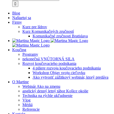
Blog
Naštartuj sa
Firmy
Kurz pre lídrov
Kurz Komunikačných zručností
Komunikačné zručnosti Bratislava
Koučing
Programy
nekonečná VNÚTORNÁ SILA
Rozvoj koučovacieho podnikania
4 piliere rozvoja koučovacieho podnikania
Workshop Objav svoju cieľovku
Ako vytvoriť zážitkový webinár, ktorý predáva
O Martine
Webinár Ako na zmenu
anglický denný letný tábor Košice okolie
Technika na rýchle ukľudnenie
Vlog
Médiá
Referencie
Kontakt