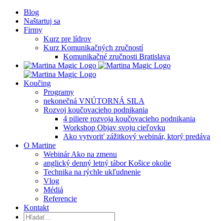
preskočiť
Blog
na
Naštartuj sa
obsah
Firmy
Kurz pre lídrov
Kurz Komunikačných zručností
Komunikačné zručnosti Bratislava
Koučing
Programy
nekonečná VNÚTORNÁ SILA
Rozvoj koučovacieho podnikania
4 piliere rozvoja koučovacieho podnikania
Workshop Objav svoju cieľovku
Ako vytvoriť zážitkový webinár, ktorý predáva
O Martine
Webinár Ako na zmenu
anglický denný letný tábor Košice okolie
Technika na rýchle ukľudnenie
Vlog
Médiá
Referencie
Kontakt
Hľadať: