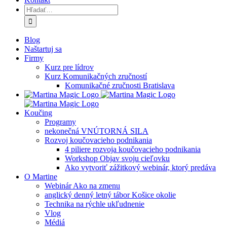
Hľadať:
Blog
Naštartuj sa
Firmy
Kurz pre lídrov
Kurz Komunikačných zručností
Komunikačné zručnosti Bratislava
Koučing
Programy
nekonečná VNÚTORNÁ SILA
Rozvoj koučovacieho podnikania
4 piliere rozvoja koučovacieho podnikania
Workshop Objav svoju cieľovku
Ako vytvoriť zážitkový webinár, ktorý predáva
O Martine
Webinár Ako na zmenu
anglický denný letný tábor Košice okolie
Technika na rýchle ukľudnenie
Vlog
Médiá