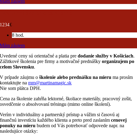
Mám záujem
Zážitkové školenie celodenné
1234
€
8 hod.
Mám záujem
Uvedené ceny sú orientačné a platia pre
dodanie služby v Košiciach
.
Zážitkové školenia pre firmy a motivačné prednášky
organizujem po
celom Slovensku
.
V prípade záujmu o
školenie alebo prednášku na mieru
ma prosím
kontaktujte na
mm@martinamagic.sk
Nie som plátca DPH.
Cena za školenie zahŕňa lektorné, školiace materiály, pracovný zošit,
osvedčenie o absolvovaní tréningu (mimo online školení).
Verím v individuálny a partnerský prístup a vážim si časovú aj
finančnú investíciu každého klienta a preto pred zaslaním
cenovej
ponuky na mieru
budem od Vás potrebovať odpovede napr. na
nasledujúce otázky: