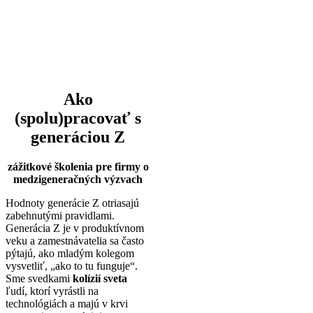
Ako
(spolu)pracovať s
generáciou Z
zážitkové školenia pre firmy o
medzigeneračných výzvach
Hodnoty generácie Z otriasajú
zabehnutými pravidlami.
Generácia Z je v produktívnom
veku a zamestnávatelia sa často
pýtajú, ako mladým kolegom
vysvetliť, „ako to tu funguje“.
Sme svedkami
kolízií sveta
ľudí, ktorí vyrástli na
technológiách a majú v krvi