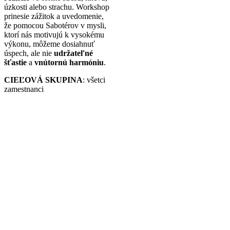
úzkosti alebo strachu. Workshop
prinesie zážitok a uvedomenie,
že pomocou Sabotérov v mysli,
ktorí nás motivujú k vysokému
výkonu, môžeme dosiahnuť
úspech, ale nie
udržateľné
šťastie
a
vnútornú harmóniu
.
CIEĽOVÁ SKUPINA
: všetci
zamestnanci