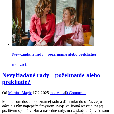
Nevyžiadané rady – požehnanie alebo prekliatie?
motivácia
Nevyžiadané rady – požehnanie alebo
prekliatie?
Od
Martina Magic
|
17.2.2025
|
motivácia
|
0 Comments
Minule som dostala od známej radu a dám ruku do ohňa, že ju
dávala s tým najlepším úmyslom. Moja vnútorná reakcia, na jej
pozitívnu spätnú väzbu a následné rady, ma zaskočila. Chvíľu som