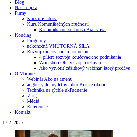
Blog
Naštartuj sa
Firmy
Kurz pre lídrov
Kurz Komunikačných zručností
Komunikačné zručnosti Bratislava
Koučing
Programy
nekonečná VNÚTORNÁ SILA
Rozvoj koučovacieho podnikania
4 piliere rozvoja koučovacieho podnikania
Workshop Objav svoju cieľovku
Ako vytvoriť zážitkový webinár, ktorý predáva
O Martine
Webinár Ako na zmenu
anglický denný letný tábor Košice okolie
Technika na rýchle ukľudnenie
Vlog
Médiá
Referencie
Kontakt
17
2. 2025