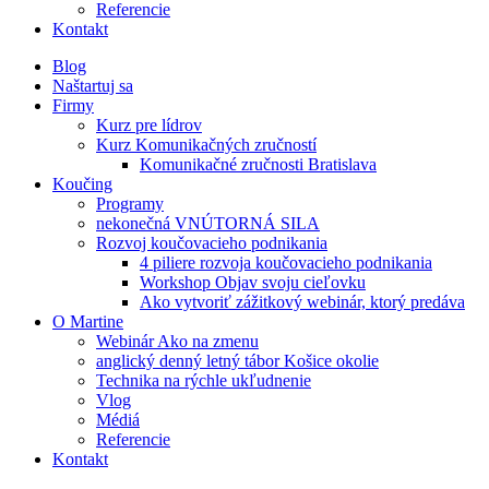
Referencie
Kontakt
Blog
Naštartuj sa
Firmy
Kurz pre lídrov
Kurz Komunikačných zručností
Komunikačné zručnosti Bratislava
Koučing
Programy
nekonečná VNÚTORNÁ SILA
Rozvoj koučovacieho podnikania
4 piliere rozvoja koučovacieho podnikania
Workshop Objav svoju cieľovku
Ako vytvoriť zážitkový webinár, ktorý predáva
O Martine
Webinár Ako na zmenu
anglický denný letný tábor Košice okolie
Technika na rýchle ukľudnenie
Vlog
Médiá
Referencie
Kontakt