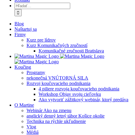
Hľadať:
Blog
Naštartuj sa
Firmy
Kurz pre lídrov
Kurz Komunikačných zručností
Komunikačné zručnosti Bratislava
Koučing
Programy
nekonečná VNÚTORNÁ SILA
Rozvoj koučovacieho podnikania
4 piliere rozvoja koučovacieho podnikania
Workshop Objav svoju cieľovku
Ako vytvoriť zážitkový webinár, ktorý predáva
O Martine
Webinár Ako na zmenu
anglický denný letný tábor Košice okolie
Technika na rýchle ukľudnenie
Vlog
Médiá