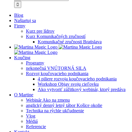
Blog
Naštartuj sa
Firmy
Kurz pre lídrov
Kurz Komunikačných zručností
Komunikačné zručnosti Bratislava
Koučing
Programy
nekonečná VNÚTORNÁ SILA
Rozvoj koučovacieho podnikania
4 piliere rozvoja koučovacieho podnikania
Workshop Objav svoju cieľovku
Ako vytvoriť zážitkový webinár, ktorý predáva
O Martine
Webinár Ako na zmenu
anglický denný letný tábor Košice okolie
Technika na rýchle ukľudnenie
Vlog
Médiá
Referencie
Kontakt