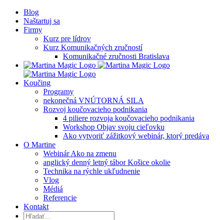
preskočiť
Blog
na
Naštartuj sa
obsah
Firmy
Kurz pre lídrov
Kurz Komunikačných zručností
Komunikačné zručnosti Bratislava
Koučing
Programy
nekonečná VNÚTORNÁ SILA
Rozvoj koučovacieho podnikania
4 piliere rozvoja koučovacieho podnikania
Workshop Objav svoju cieľovku
Ako vytvoriť zážitkový webinár, ktorý predáva
O Martine
Webinár Ako na zmenu
anglický denný letný tábor Košice okolie
Technika na rýchle ukľudnenie
Vlog
Médiá
Referencie
Kontakt
Hľadať: